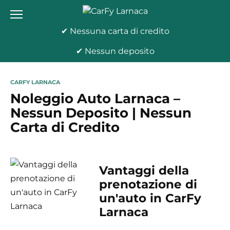
Skip
to
content
✔ Nessuna carta di credito
✔ Nessun deposito
CARFY LARNACA
Noleggio Auto Larnaca –
Nessun Deposito | Nessun
Carta di Credito
Vantaggi della
prenotazione di
un'auto in CarFy
Larnaca