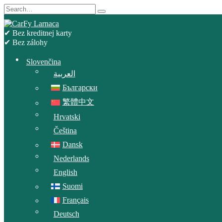
Skip
Search
to
for:
content
✔ Bez kreditnej karty
✔ Bez zálohy
Slovenčina
العربية
Български
繁體中文
Hrvatski
Čeština
Dansk
Nederlands
English
Suomi
Français
Deutsch