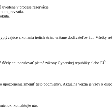
ú uvedené v procese rezervácie.
umom prevzatia.
okuta.
lývajúce z konania tretích strán, vrátane dodávateľov áut. Všetky rek
é účely ani porušovať platné zákony Cyperskej republiky alebo EÚ.
pozornenia zmeniť tieto podmienky. Aktuálna verzia je vždy k dispozí
ienok, kontaktujte nás.