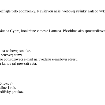
ečítajte tieto podmienky. Návštevou našej webovej stránky a/alebo vy
 áut na Cypre, konkrétne v meste Larnaca. Pôsobíme ako sprostredkov
a na webovej stránke.
z celkovej sumy.
ne potvrdzovací e-mail na uvedenú e-mailovú adresu.
kartou pri prevzatí auta.
5 rokov).
álne 1 rok.
odičský preukaz.