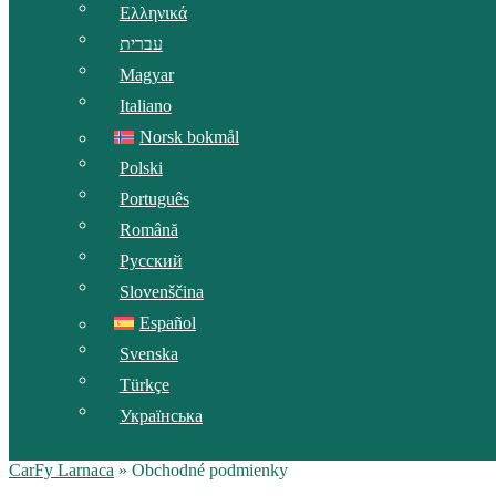
Ελληνικά
עברית
Magyar
Italiano
Norsk bokmål
Polski
Português
Română
Русский
Slovenščina
Español
Svenska
Türkçe
Українська
CarFy Larnaca
»
Obchodné podmienky