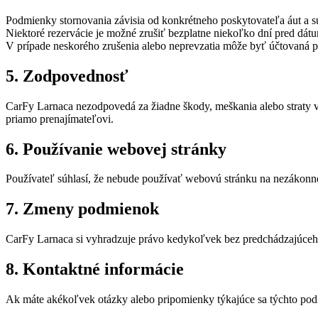
Podmienky stornovania závisia od konkrétneho poskytovateľa áut a s
Niektoré rezervácie je možné zrušiť bezplatne niekoľko dní pred dát
V prípade neskorého zrušenia alebo neprevzatia môže byť účtovaná p
5. Zodpovednosť
CarFy Larnaca nezodpovedá za žiadne škody, meškania alebo straty vyp
priamo prenajímateľovi.
6. Používanie webovej stránky
Používateľ súhlasí, že nebude používať webovú stránku na nezákonn
7. Zmeny podmienok
CarFy Larnaca si vyhradzuje právo kedykoľvek bez predchádzajúceho u
8. Kontaktné informácie
Ak máte akékoľvek otázky alebo pripomienky týkajúce sa týchto podm