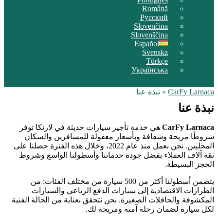
Română
Русский
Slovenčina
Slovenščina
Español
Svenska
Türkçe
Українська
CarFy Larnaca
»
نبذة عنا
نبذة عنا
CarFy Larnaca
هي خدمة تأجير سيارات حديثة في لارنكا توفر
شروطًا مريحة وشفافة وبأسعار معقولة للمسافرين والسكان
المحليين. نحن نعمل منذ عام 2022، وخلال هذه الفترة حصلنا على
ثقة آلاف العملاء بفضل جودة خدماتنا وأسطولنا الواسع وشروط
الحجز البسيطة.
يتضمن أسطولنا أكثر من 500 سيارة من مختلف الفئات: من
الطرازات الاقتصادية إلى سيارات الدفع الرباعي والسيارات
المكشوفة والحافلات الصغيرة. نحن نتحقق بعناية من الحالة الفنية
لكل سيارة لضمان رحلة آمنة ومريحة لك.