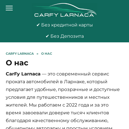
Перейти
к
содержанию
✔ Без кредитной карты
✔ Без Депозита
CARFY LARNACA
»
О НАС
О нас
CarFy Larnaca
— это современный сервис
проката автомобилей в Ларнаке, который
предлагает удобные, прозрачные и доступные
условия для путешественников и местных
жителей. Мы работаем с 2022 года и за это
время завоевали доверие тысяч клиентов
благодаря качественному обслуживанию,
обширному автопарку и простым условиям